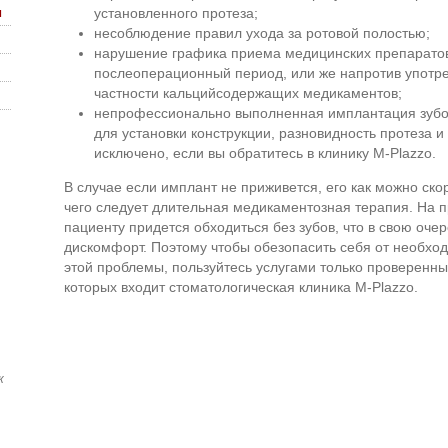
ы
установленного протеза;
несоблюдение правил ухода за ротовой полостью;
нарушение графика приема медицинских препаратов
послеоперационный период, или же напротив употр
частности кальцийсодержащих медикаментов;
непрофессионально выполненная имплантация зубо
для установки конструкции, разновидность протеза и т
исключено, если вы обратитесь в клинику M-Plazzo.
В случае если имплант не приживется, его как можно ск
чего следует длительная медикаментозная терапия. На п
пациенту придется обходиться без зубов, что в свою оче
дискомфорт. Поэтому чтобы обезопасить себя от необх
этой проблемы, пользуйтесь услугами только проверенны
которых входит стоматологическая клиника M-Plazzo.
к