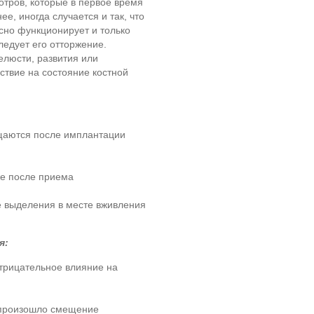
отров, которые в первое время
, иногда случается и так, что
сно функционирует и только
ледует его отторжение.
елюсти, развития или
ствие на состояние костной
щаются после имплантации
е после приема
е выделения в месте вживления
я:
трицательное влияние на
й произошло смещение