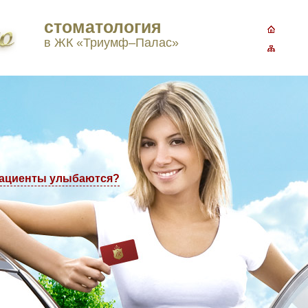
стоматология
3-77-98
в ЖК «Триумф–Палас»
пациенты улыбаются?