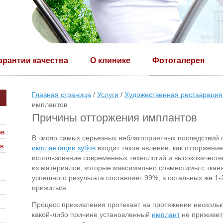
арантии качества
О клинике
Фотогалерея
Главная страница
/
Услуги
/
Художественная реставрация
имплантов
Причины отторжения имплантов
ов
В число самых серьезных неблагоприятных последствий
в
имплантации зубов
входит такое явление, как отторжени
использование современных технологий и высококачеств
из материалов, которые максимально совместимы с тканя
успешного результата составляет 99%, в остальных же 1
прижиться.
Процесс приживления протекает на протяжении нескольк
какой-либо причине установленный
имплант
не приживетс