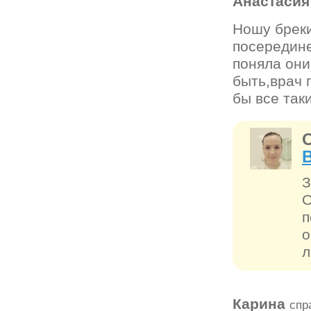
Анастаси
Ношу бреки
посередине
поняла они
быть,врач 
бы все так
З
О
п
о
л
Карина
спр