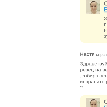
З
п
н
з
Настя
спраш
Здравствуй
резец на в
,собираюсь
исправить 
?