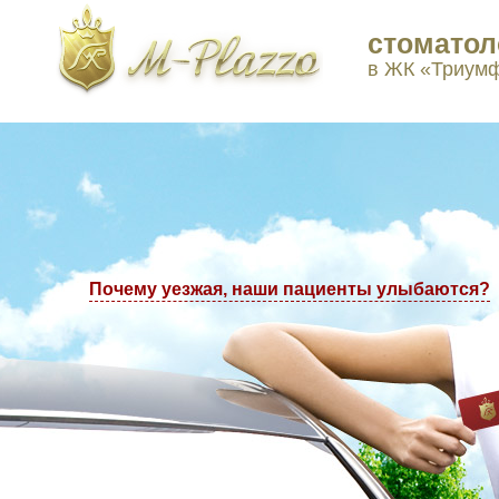
стоматол
ы в Москве: +7(495) 223-77-97, +7(495) 223-77-98
в ЖК «Триум
Почему уезжая, наши пациенты улыбаются?