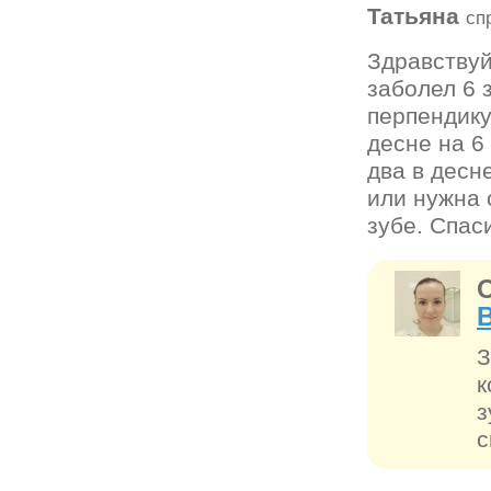
Татьяна
сп
Здравствуй
заболел 6 
перпендику
десне на 6 
два в десн
или нужна 
зубе. Спас
З
к
з
с