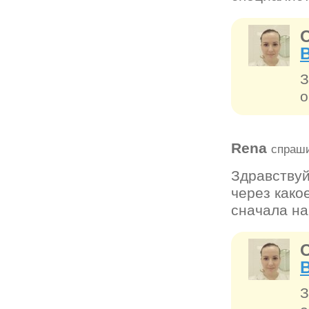
З
о
Rena
спраши
Здравствуй
через како
сначала на
З