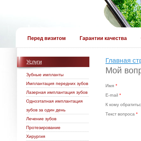
Перед визитом
Гарантии качества
Главная ст
Услуги
Мой воп
Зубные импланты
Имплантация передних зубов
Имя
*
Лазерная имплантация зубов
E-mail
*
Одноэтапная имплантация
К кому обратить
зубов за один день
Текст вопроса
*
Лечение зубов
Протезирование
Хирургия