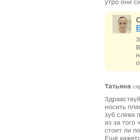
утро они с
З
В
н
о
Татьяна
сп
Здравствуй
носить пла
зуб слева 
из за того 
стоит ли п
Ещё кажетс