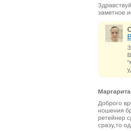
Здравствуй
заметное и
З
В
"
у
Маргарит
Доброго вр
ношения бр
ретейнер с
сразу,то о