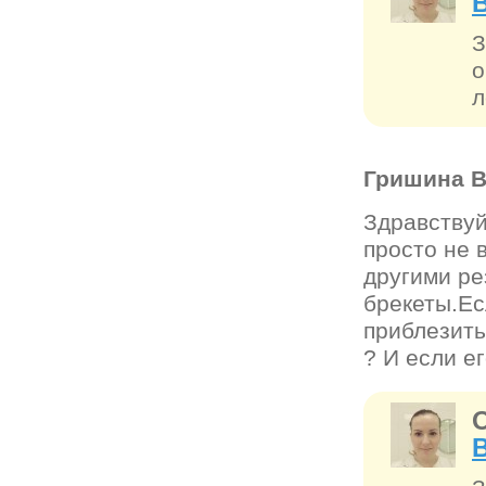
З
о
л
Гришина В
Здравствуй
просто не 
другими ре
брекеты.Ес
приблезить
? И если е