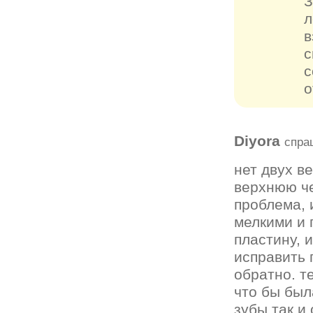
З
л
в
с
с
о
Diyora
спра
нет двух в
верхнюю че
проблема, 
мелкими и 
пластину, 
исправить 
обратно. т
что бы был
зубы так и