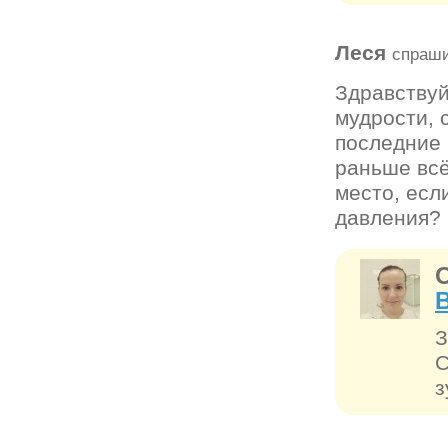
Леся
спраши
Здравствуй
мудрости, 
последние 
раньше всё
место, есл
давления?
З
С
з