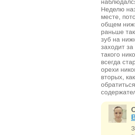
наблюдался
Неделю наз
месте, пот
общем нижн
раньше так
зуб на ниж
заходит за
такого ник
всегда ста
орехи нико
вторых, ка
обратиться
содержател
З