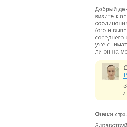
Добрый ден
визите к о
соединения
(его и вып
соседнего 
уже снимат
ли он на м
З
л
Олеся
спра
Здравствуй