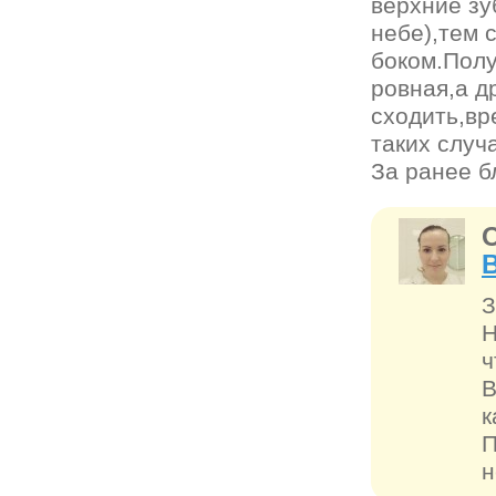
верхние зу
небе),тем 
боком.Полу
ровная,а д
сходить,вр
таких случ
За ранее б
З
Н
ч
В
к
П
н