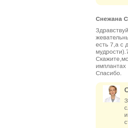
Снежана 
Здравствуй
жевательны
есть 7,а с 
мудрости).
Скажите,мо
имплантах 
Спасибо.
З
с
и
с