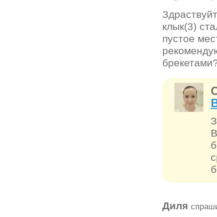
Здраствуйт
клык(3) ста
пустое мес
рекомендую
брекетами
З
В
б
с
б
Диля
спраши