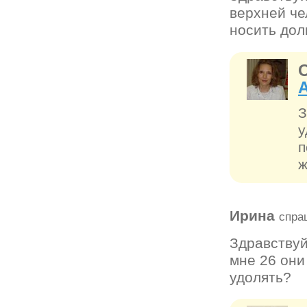
верхней че
носить дол
З
у
п
ж
Ирина
спра
Здравствуй
мне 26 они
удолять?