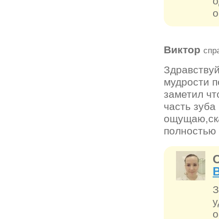
о
о
Виктор
спр
Здравствуй
мудрости п
заметил чт
часть зуба
ощущаю,ска
полностью 
З
у
о