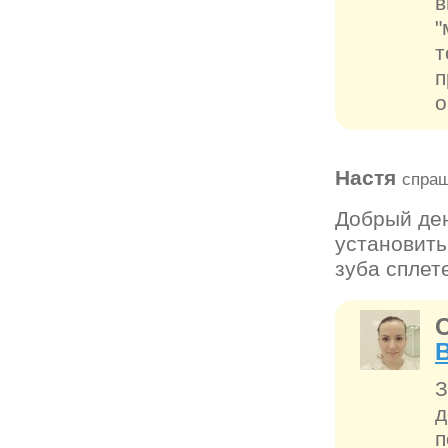
в
"
т
п
о
Настя
спраш
Добрый ден
установить
зуба сплет
З
д
п