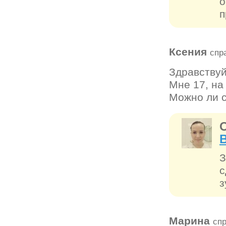
о
п
Ксения
спр
Здравствуй
Мне 17, на
Можно ли с
З
с
з
Марина
сп