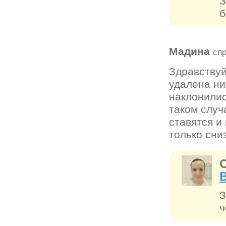
З
б
Мадина
сп
Здравствуй
удалена ни
наклонилис
таком случ
ставятся и
только сни
З
ч