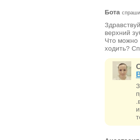
Бота
спраши
Здравствуй
верхний зу
Что можно 
ходить? Сп
З
п
.
и
т