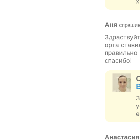
х
Аня
спрашив
Здраствуйт
орта стави
правильно 
спасибо!
З
у
е
Анастаси