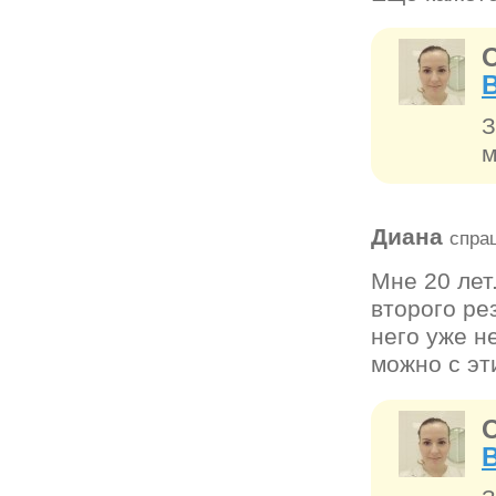
З
м
Диана
спра
Мне 20 лет
второго ре
него уже н
можно с эт