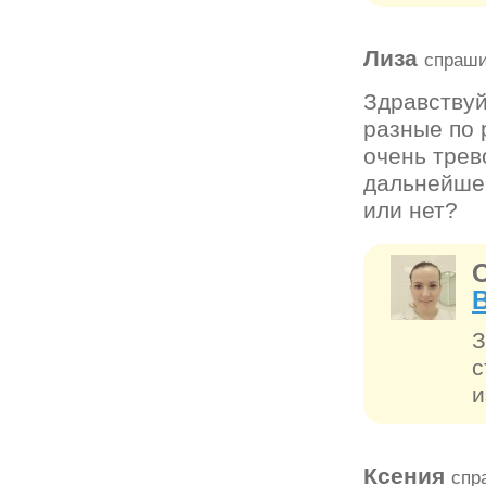
Лиза
спраши
Здравствуй
разные по 
очень трев
дальнейшем
или нет?
З
с
и
Ксения
спр