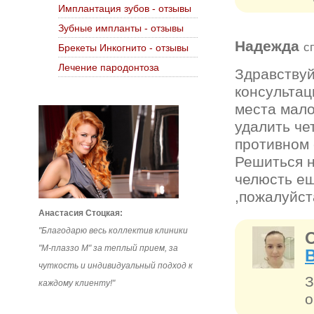
Имплантация зубов - отзывы
Зубные импланты - отзывы
Надежда
с
Брекеты Инкогнито - отзывы
Лечение пародонтоза
Здравствуй
консультаци
места мало
удалить че
противном 
Решиться н
челюсть ещ
,пожалуйст
Анастасия Стоцкая:
"Благодарю весь коллектив клиники
"М-плаззо М" за теплый прием, за
чуткость и индивидуальный подход к
З
каждому клиенту!"
о