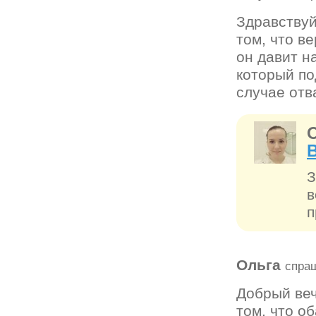
Здравствуй
том, что в
он давит на
который по
случае отв
З
в
п
Ольга
спра
Добрый веч
том, что о