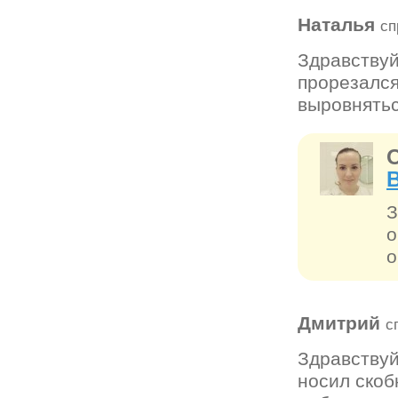
Наталья
сп
Здравствуй
прорезался
выровнять
З
о
о
Дмитрий
с
Здравствуй
носил скоб