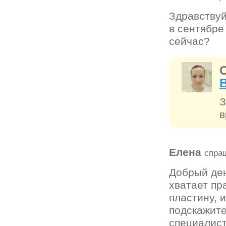
Здравствуй
в сентябре
сейчас?
З
в
Елена
спраш
Добрый ден
хватает пр
пластину, 
подскажите
специалист