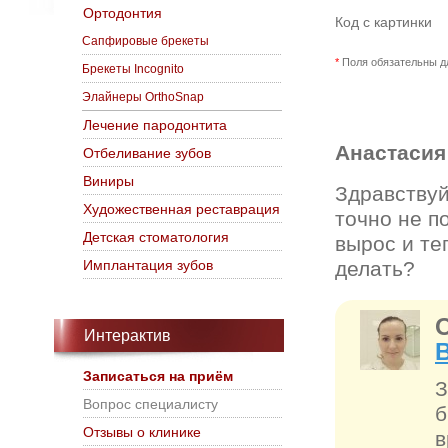
Ортодонтия
Код с картинки
Сапфировые брекеты
*
Поля обязательны д
Брекеты Incognito
Элайнеры OrthoSnap
Лечение пародонтита
Анастаси
Отбеливание зубов
Виниры
Здравствуй
Художественная реставрация
точно не п
Детская стоматология
вырос и те
делать?
Имплантация зубов
Интерактив
Записаться на приём
З
Вопрос специалисту
б
Отзывы о клинике
в