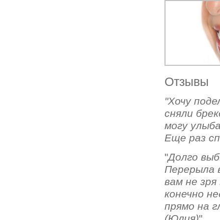
Отзывы
"Хочу поде
сняли брек
могу улыба
Еще раз сп
"
Долго выб
Перерыла 
вам не зр
конечно не
прямо на г
(Юлия)
"