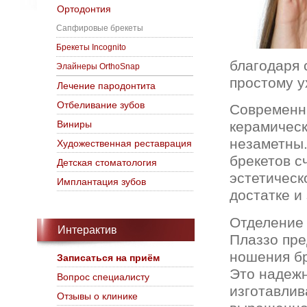
Ортодонтия
Сапфировые брекеты
Брекеты Incognito
благодаря 
Элайнеры OrthoSnap
простому у
Лечение пародонтита
Отбеливание зубов
Современны
Виниры
керамическ
незаметны.
Художественная реставрация
брекетов с
Детская стоматология
эстетическ
Имплантация зубов
достатке и
Отделение 
Интерактив
Плаззо пре
ношения б
Записаться на приём
Это надежн
Вопрос специалисту
изготавлив
Отзывы о клинике