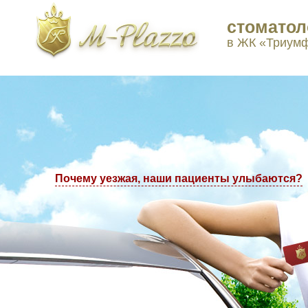
стоматол
ы в Москве: +7(495) 223-77-97, +7(495) 223-77-98
в ЖК «Триум
Почему уезжая, наши пациенты улыбаются?