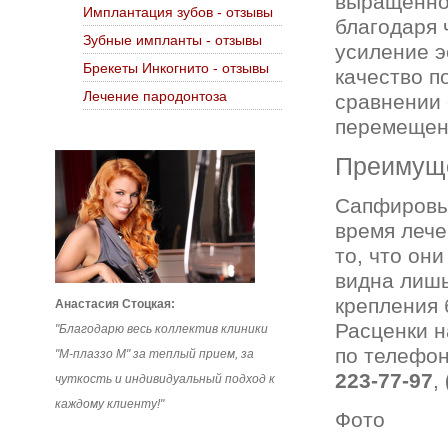
выращенно
Имплантация зубов - отзывы
благодаря 
Зубные импланты - отзывы
усиление э
Брекеты Инкогнито - отзывы
качество п
Лечение пародонтоза
сравнении 
перемещен
Преимуще
Сапфировые
время лече
то, что он
видна лишь
крепления 
Анастасия Стоцкая:
Расценки н
"Благодарю весь коллектив клиники
по телефон
"М-плаззо М" за теплый прием, за
223-77-97
,
чуткость и индивидуальный подход к
каждому клиенту!"
Фото