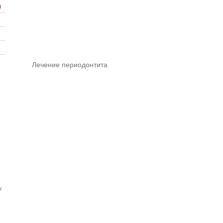
ы
Лечение периодонтита
к