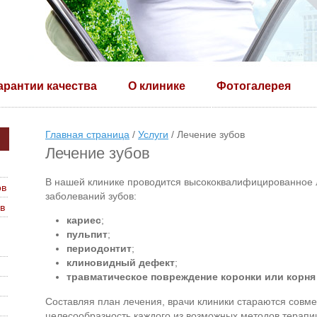
арантии качества
О клинике
Фотогалерея
Главная страница
/
Услуги
/ Лечение зубов
Лечение зубов
В нашей клинике проводится высококвалифицированное
ов
заболеваний зубов:
в
кариес
;
пульпит
;
периодонтит
;
клиновидный дефект
;
травматическое повреждение коронки или корня
Составляя план лечения, врачи клиники стараются совм
целесообразность каждого из возможных методов терапи