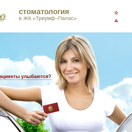
стоматология
3-77-98
в ЖК «Триумф–Палас»
пациенты улыбаются?