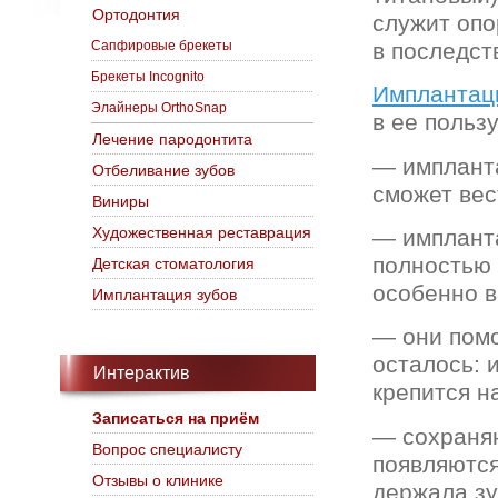
Ортодонтия
служит опо
Сапфировые брекеты
в последст
Брекеты Incognito
Имплантац
Элайнеры OrthoSnap
в ее пользу
Лечение пародонтита
— имплант
Отбеливание зубов
сможет вес
Виниры
Художественная реставрация
— имплант
полностью 
Детская стоматология
особенно в
Имплантация зубов
— они помо
осталось: 
Интерактив
крепится н
Записаться на приём
— сохраняю
Вопрос специалисту
появляются
Отзывы о клинике
держала зу