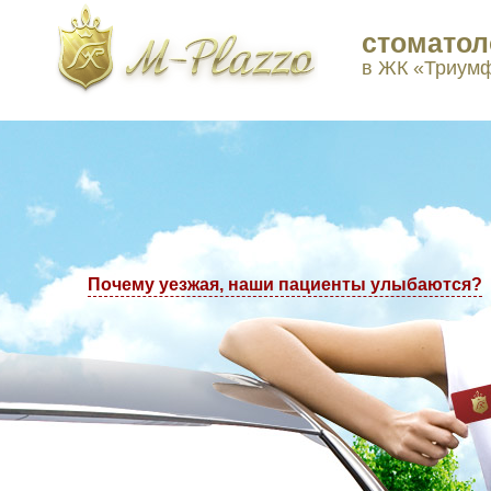
стоматол
ы в Москве: +7(495) 223-77-97, +7(495) 223-77-98
в ЖК «Триум
Почему уезжая, наши пациенты улыбаются?