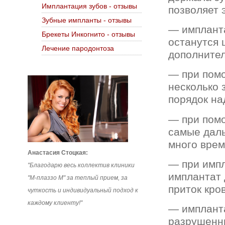
Имплантация зубов - отзывы
позволяет 
Зубные импланты - отзывы
— импланта
Брекеты Инкогнито - отзывы
останутся 
Лечение пародонтоза
дополнител
— при пом
несколько 
порядок на
— при пом
самые даль
много врем
Анастасия Стоцкая:
— при импл
"Благодарю весь коллектив клиники
имплантат 
"М-плаззо М" за теплый прием, за
приток кро
чуткость и индивидуальный подход к
каждому клиенту!"
— импланта
разрушенн