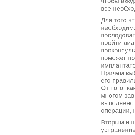
чтобы акку
все необхо
Для того ч
необходим
последоват
пройти диа
проконсуль
поможет п
имплантато
Причем выб
его правил
От того, к
многом зав
выполнено 
операции, 
Вторым и 
устранение