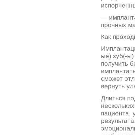
испорченны
— импланта
прочных м
Как проход
Имплантаци
ые) зуб(-ы
получить 
имплантаты
сможет отл
вернуть ул
Длиться по
нескольких
пациента, 
результата
эмоциональ