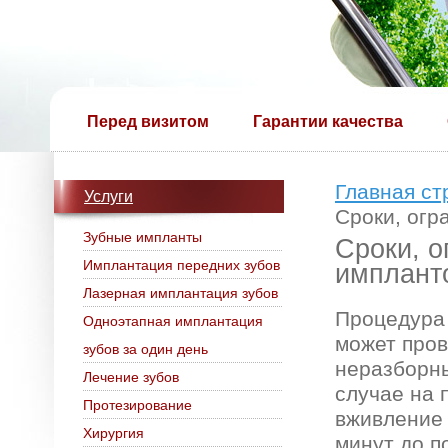
Перед визитом
Гарантии качества
Главная ст
Услуги
Сроки, огр
Зубные импланты
Сроки, о
Имплантация передних зубов
имплант
Лазерная имплантация зубов
Процедура 
Одноэтапная имплантация
может пров
зубов за один день
неразборны
Лечение зубов
случае на 
Протезирование
вживление 
Хирургия
минут до п