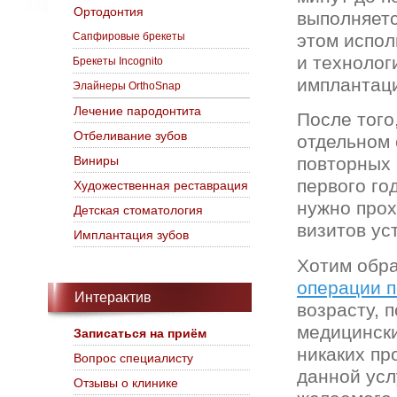
Ортодонтия
выполняетс
Сапфировые брекеты
этом испо
и технолог
Брекеты Incognito
имплантаци
Элайнеры OrthoSnap
Лечение пародонтита
После того
Отбеливание зубов
отдельном 
Виниры
повторных 
первого го
Художественная реставрация
нужно прох
Детская стоматология
визитов ус
Имплантация зубов
Хотим обра
операции п
Интерактив
возрасту, 
медицински
Записаться на приём
никаких пр
Вопрос специалисту
данной усл
Отзывы о клинике