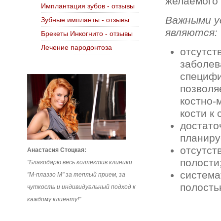
желаемого 
Имплантация зубов - отзывы
Важными у
Зубные импланты - отзывы
являются:
Брекеты Инкогнито - отзывы
Лечение пародонтоза
отсутст
заболев
специфи
позволя
костно-
кости к
достато
планиру
отсутст
Анастасия Стоцкая:
полости
"Благодарю весь коллектив клиники
система
"М-плаззо М" за теплый прием, за
полость
чуткость и индивидуальный подход к
каждому клиенту!"