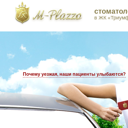
стоматол
ы в Москве: +7(495) 223-77-97, +7(495) 223-77-98
в ЖК «Триум
Почему уезжая, наши пациенты улыбаются?