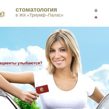
стоматология
3-77-98
в ЖК «Триумф–Палас»
пациенты улыбаются?