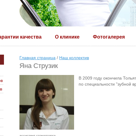
арантии качества
О клинике
Фотогалерея
Главная страница
/
Наш коллектив
Яна Струзик
В 2009 году окончила Толья
ов
по специальности "зубной в
в
ассистент стоматолога